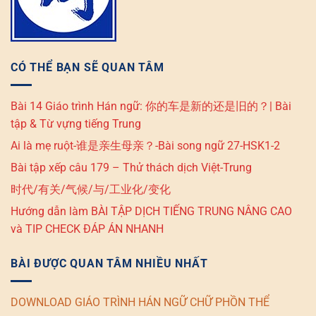
CÓ THỂ BẠN SẼ QUAN TÂM
Bài 14 Giáo trình Hán ngữ: 你的车是新的还是旧的？| Bài
tập & Từ vựng tiếng Trung
Ai là mẹ ruột-谁是亲生母亲？-Bài song ngữ 27-HSK1-2
Bài tập xếp câu 179 – Thử thách dịch Việt-Trung
时代/有关/气候/与/工业化/变化
Hướng dẫn làm BÀI TẬP DỊCH TIẾNG TRUNG NÂNG CAO
và TIP CHECK ĐÁP ÁN NHANH
BÀI ĐƯỢC QUAN TÂM NHIỀU NHẤT
DOWNLOAD GIÁO TRÌNH HÁN NGỮ CHỮ PHỒN THỂ