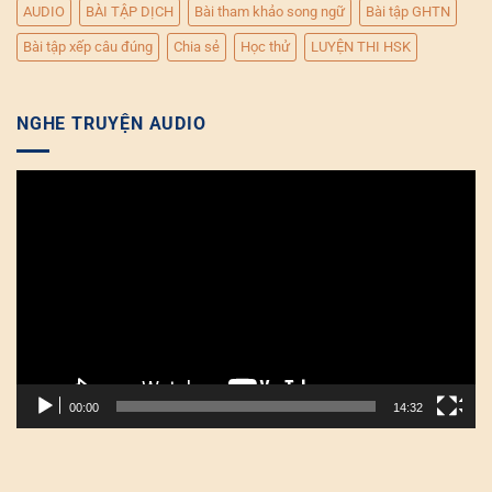
AUDIO
BÀI TẬP DỊCH
Bài tham khảo song ngữ
Bài tập GHTN
Bài tập xếp câu đúng
Chia sẻ
Học thử
LUYỆN THI HSK
NGHE TRUYỆN AUDIO
Trình
chơi
Video
00:00
14:32