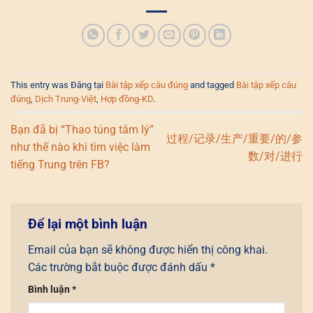
This entry was Đăng tại
Bài tập xếp câu đúng
and tagged
Bài tập xếp câu
đúng
,
Dịch Trung-Việt
,
Hợp đồng-KD
.
Bạn đã bị “Thao túng tâm lý”
过程/记录/生产/重要/的/参
như thế nào khi tìm việc làm
数/对/进行
tiếng Trung trên FB?
Để lại một bình luận
Email của bạn sẽ không được hiển thị công khai.
Các trường bắt buộc được đánh dấu
*
Bình luận
*