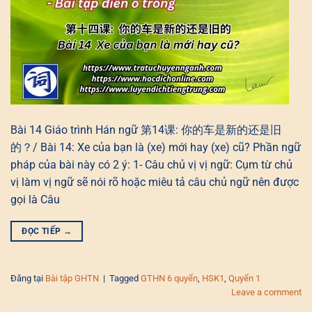
Bài 14 Giáo trình Hán ngữ 第14课: 你的车是新的还是旧
的？/ Bài 14: Xe của bạn là (xe) mới hay (xe) cũ? Phần ngữ
pháp của bài này có 2 ý: 1- Câu chủ vị vị ngữ: Cụm từ chủ
vị làm vị ngữ sẽ nói rõ hoặc miêu tả câu chủ ngữ nên được
gọi là Câu
ĐỌC TIẾP
→
Đăng tại
Bài tập GHTN
|
Tagged
GTHN 6 quyển
,
HSK1
,
Quyển 1
Leave a comment