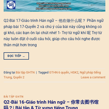
Q2-Bài 17-Giáo trình Hán ngữ – 他在做什么呢？ Phần ngữ
pháp bài 17-Quyển 2 và chú ý của bài này cũng không có
gì khó, các bạn ôn lại chút nhé! 1- Trợ từ ngữ khí 呢 Trợ từ
này luôn đặt ở cuối câu hỏi, giúp cho câu hỏi nghe được
thân mật hơn trong
ĐỌC TIẾP
→
Đăng tại
Bài tập GHTN
|
Tagged
GTHN 6 quyển
,
HSK2
,
Ngữ pháp tiếng
Trung
,
Quyển 2
Leave a comment
BÀI TẬP GHTN
Q2-Bài 16-Giáo trình Hán ngữ – 你常去图书馆
吗？| Bài tập & Từ vựng tiếng Trung