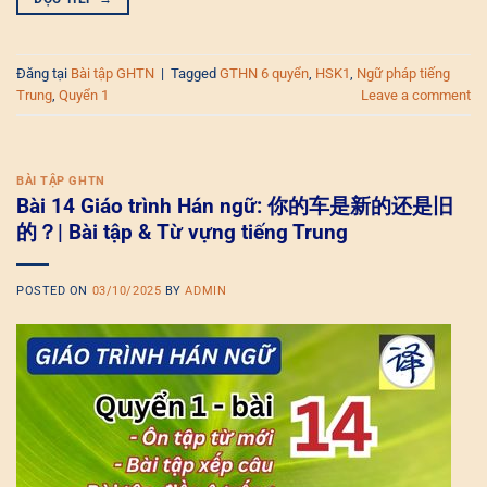
Đăng tại
Bài tập GHTN
|
Tagged
GTHN 6 quyển
,
HSK1
,
Ngữ pháp tiếng
Trung
,
Quyển 1
Leave a comment
BÀI TẬP GHTN
Bài 14 Giáo trình Hán ngữ: 你的车是新的还是旧
的？| Bài tập & Từ vựng tiếng Trung
POSTED ON
03/10/2025
BY
ADMIN