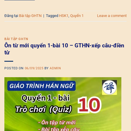
Đăng tại
Bài tập GHTN
|
Tagged
HSK1
,
Quyển 1
Leave a comment
BÀI TẬP GHTN
Ôn từ mới quyển 1-bài 10 – GTHN-xếp câu-điền
từ
POSTED ON
06/09/2025
BY
ADMIN