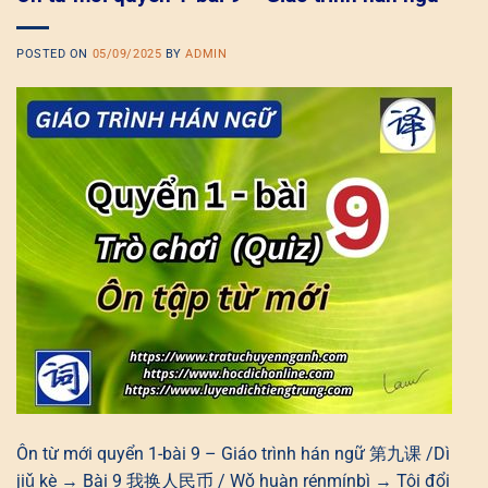
POSTED ON
05/09/2025
BY
ADMIN
Ôn từ mới quyển 1-bài 9 – Giáo trình hán ngữ 第九课 /Dì
jiǔ kè → Bài 9 我换人民币 / Wǒ huàn rénmínbì → Tôi đổi