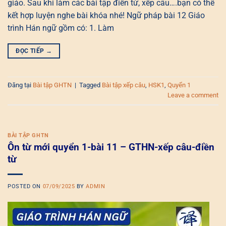
giáo. Sau khi làm các bài tập điền từ, xếp câu….bạn có thể
kết hợp luyện nghe bài khóa nhé! Ngữ pháp bài 12 Giáo
trình Hán ngữ gồm có: 1. Làm
ĐỌC TIẾP
→
Đăng tại
Bài tập GHTN
|
Tagged
Bài tập xếp câu
,
HSK1
,
Quyển 1
Leave a comment
BÀI TẬP GHTN
Ôn từ mới quyển 1-bài 11 – GTHN-xếp câu-điền
từ
POSTED ON
07/09/2025
BY
ADMIN