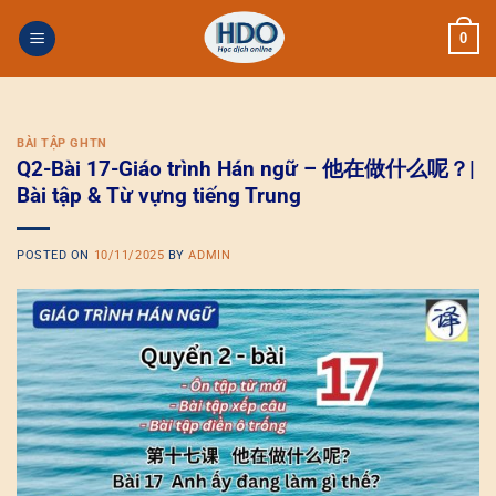
Skip
0
to
content
BÀI TẬP GHTN
Q2-Bài 17-Giáo trình Hán ngữ – 他在做什么呢？|
Bài tập & Từ vựng tiếng Trung
POSTED ON
10/11/2025
BY
ADMIN