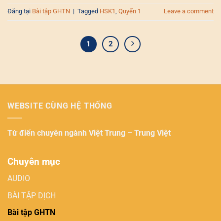
Đăng tại
Bài tập GHTN
|
Tagged
HSK1
,
Quyển 1
Leave a comment
1
2
WEBSITE CÙNG HỆ THỐNG
Từ điển chuyên ngành
Việt Trung – Trung Việt
Chuyên mục
AUDIO
BÀI TẬP DỊCH
Bài tập GHTN