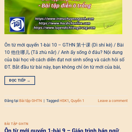
Ôn từ mới quyển 1-bài 10 – GTHN 第十课 (Dì shí kè) / Bài
10 他住哪儿 (Tā zhù nǎr) / Anh ấy sống ở đâu? Nội dung
của bài học về cách diễn đạt nơi sinh sống và cách hỏi số
ĐT. Bắt đầu từ bài này, bạn không chỉ ôn từ mới của bài,
ĐỌC TIẾP
→
Đăng tại
Bài tập GHTN
|
Tagged
HSK1
,
Quyển 1
Leave a comment
BÀI TẬP GHTN
Ôn từ mới quyển 1-bài 9 – Giáo trình hán ngữ