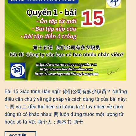
Bài 15 Giáo trình Hán ngữ: 你们公司有多少职员？ Những
điều cần chú ý về ngữ pháp và cách dùng từ của bài này:
1- 两 và 二 đều thể hiện số lượng là 2, tuy nhiên về cách
dùng từ có khác nhau: 两 luôn đứng trước một lượng từ
hoặc số từ VD: 两个人；两本书; 两千
ĐỌC TIẾP
→