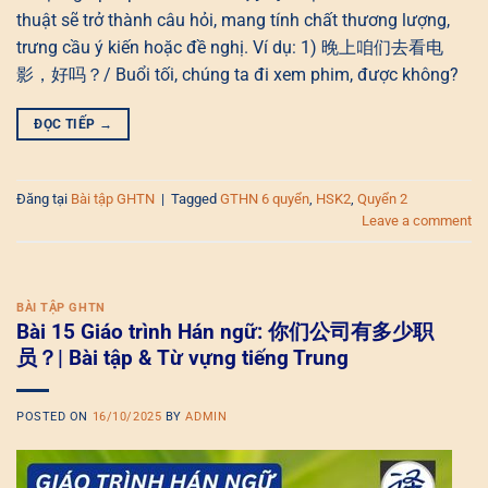
thuật sẽ trở thành câu hỏi, mang tính chất thương lượng,
trưng cầu ý kiến hoặc đề nghị. Ví dụ: 1) 晚上咱们去看电
影，好吗？/ Buổi tối, chúng ta đi xem phim, được không?
ĐỌC TIẾP
→
Đăng tại
Bài tập GHTN
|
Tagged
GTHN 6 quyển
,
HSK2
,
Quyển 2
Leave a comment
BÀI TẬP GHTN
Bài 15 Giáo trình Hán ngữ: 你们公司有多少职
员？| Bài tập & Từ vựng tiếng Trung
POSTED ON
16/10/2025
BY
ADMIN