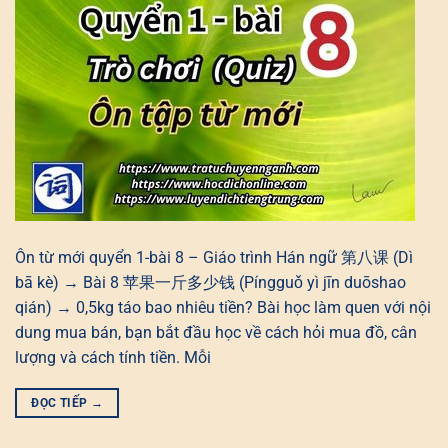
Ôn từ mới quyển 1-bài 8 – Giáo trình Hán ngữ 第八课 (Dì
bā kè) → Bài 8 苹果一斤多少钱 (Píngguǒ yì jīn duōshao
qián) → 0,5kg táo bao nhiêu tiền? Bài học làm quen với nội
dung mua bán, bạn bắt đầu học về cách hỏi mua đồ, cân
lượng và cách tính tiền. Mỗi
ĐỌC TIẾP
→