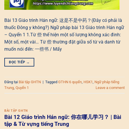
Bài 13 Giáo trình Hán ngữ: 这是不是中药？(Đây có phải là
thuốc Đông y không?) Ngữ pháp bài 13 Giáo trình Hán ngữ
– Quyển 1 1.Từ 些 thể hiện một số lượng không xác đinh:
Một số, một vài… Từ 些 thường đặt giữa số từ và danh từ
muốn nói đến: 一些书 / Mấy
ĐỌC TIẾP
→
Đăng tại
Bài tập GHTN
|
Tagged
GTHN 6 quyển
,
HSK1
,
Ngữ pháp tiếng
Trung
,
Quyển 1
Leave a comment
BÀI TẬP GHTN
Bài 12 Giáo trình Hán ngữ: 你在哪儿学习？ | Bài
tập & Từ vựng tiếng Trung