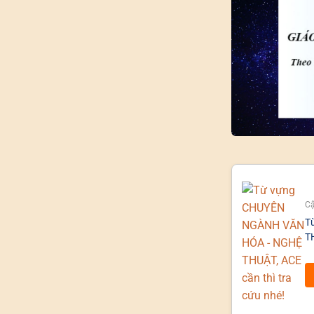
Cậ
T
TH