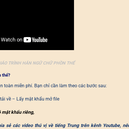
IÁO TRÌNH HÁN NGỮ CHỮ PHỒN THỂ
n thể?
oàn toàn miễn phí. Bạn chỉ cần làm theo các bước sau:
ải về – Lấy mật khẩu mở file
ó mật khẩu riêng,
a sẻ các video thú vị về tiếng Trung trên kênh Youtube, nê