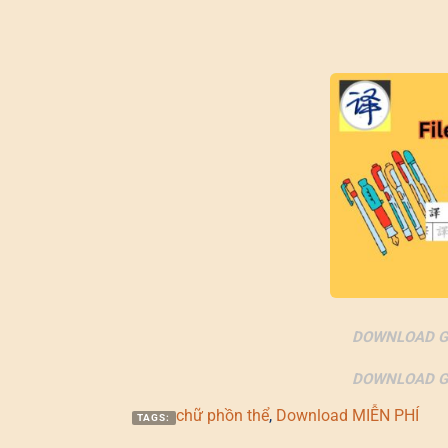
DOWNLOAD G
DOWNLOAD G
chữ phồn thể
,
Download MIỄN PHÍ
TAGS: