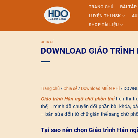
Skip
TRANG CHỦ
BÀI TẬP
to
LUYỆN THI HSK
AU
content
SHOP TÀI LIỆU
CHIA SẺ
DOWNLOAD GIÁO TRÌNH 
Trang chủ
/
Chia sẻ
/
Download MIỄN PHÍ
/
DOWNL
Giáo trình Hán ngữ chữ phồn thể
trên thị t
thể,… mình đã chuyển đổi phần bài khóa, bà
– bản sửa đổi) từ chữ giản thể sang chữ phồ
Tại sao nên chọn Giáo trình Hán ng