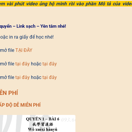
em vài phút video ủng hộ mình rồi
vào phần Mô tả của vide
 quyển – Link sạch – Yên tâm nhé!
ặc in ra giấy để học nhé!
mở file
TẠI ĐÂY
mở file
tại đây
hoặc
tại đây
mở file
tại đây
hoặc
tại đây
ỄN PHÍ
CẤP ĐỘ DỄ MIỄN PHÍ