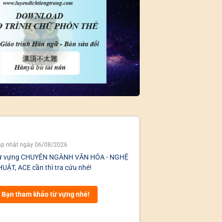
p nhật ngày 06/08/2026
ừ vựng CHUYÊN NGÀNH VĂN HÓA - NGHỆ
UẬT, ACE cần thì tra cứu nhé!
Bạn tham khảo từ vựng nhé!