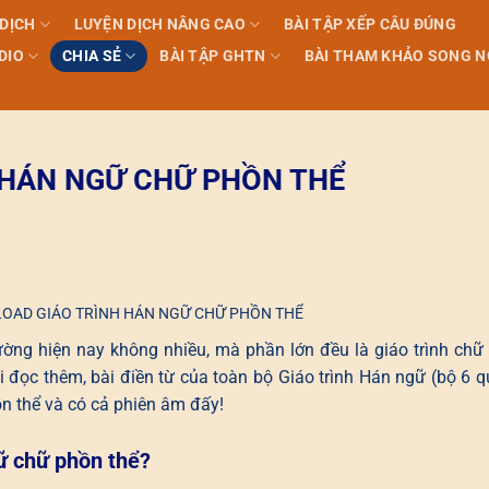
 DỊCH
LUYỆN DỊCH NÂNG CAO
BÀI TẬP XẾP CÂU ĐÚNG
DIO
CHIA SẺ
BÀI TẬP GHTN
BÀI THAM KHẢO SONG 
HÁN NGỮ CHỮ PHỒN THỂ
OAD GIÁO TRÌNH HÁN NGỮ CHỮ PHỒN THỂ
rường hiện nay không nhiều, mà phần lớn đều là giáo trình chữ
i đọc thêm, bài điền từ của toàn bộ Giáo trình Hán ngữ (bộ 6 
n thể và có cả phiên âm đấy!
ữ chữ phồn thể?