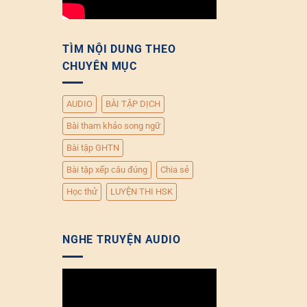
TÌM NỘI DUNG THEO
CHUYÊN MỤC
AUDIO
BÀI TẬP DỊCH
Bài tham khảo song ngữ
Bài tập GHTN
Bài tập xếp câu đúng
Chia sẻ
Học thử
LUYỆN THI HSK
NGHE TRUYỆN AUDIO
Trình
chơi