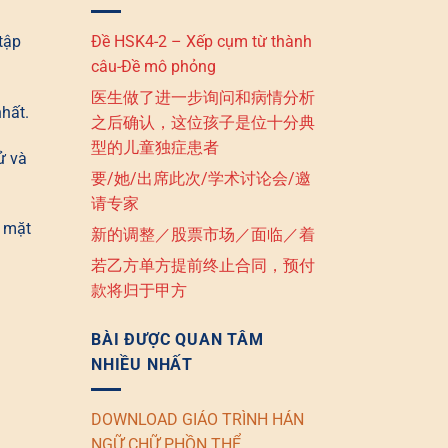
tập
Đề HSK4-2 – Xếp cụm từ thành
câu-Đề mô phỏng
医生做了进一步询问和病情分析
nhất.
之后确认，这位孩子是位十分典
型的儿童独症患者
ử và
要/她/出席此次/学术讨论会/邀
请专家
 mặt
新的调整／股票市场／面临／着
若乙方单方提前终止合同，预付
款将归于甲方
BÀI ĐƯỢC QUAN TÂM
NHIỀU NHẤT
DOWNLOAD GIÁO TRÌNH HÁN
NGỮ CHỮ PHỒN THỂ