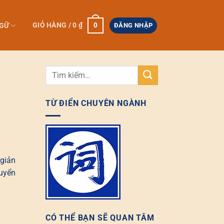
0
GIỎ HÀNG /
0
₫
NGỮ
ĐĂNG NHẬP
TỪ ĐIỂN CHUYÊN NGÀNH
 giản
quyển
CÓ THỂ BẠN SẼ QUAN TÂM