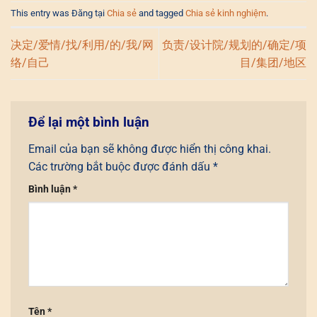
This entry was Đăng tại
Chia sẻ
and tagged
Chia sẻ kinh nghiệm
.
决定/爱情/找/利用/的/我/网
负责/设计院/规划的/确定/项
络/自己
目/集团/地区
Để lại một bình luận
Email của bạn sẽ không được hiển thị công khai.
Các trường bắt buộc được đánh dấu
*
Bình luận
*
Tên
*