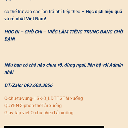
có thể trừ vào các lần trả phí tiếp theo –
Học dịch hiệu quả
và rẻ nhất Việt Nam!
HỌC ĐI – CHỜ CHI
–
VIỆC LÀM TIẾNG TRUNG ĐANG CHỜ
BẠN!
Nếu bạn có chỗ nào chưa rõ, đừng ngại, liên hệ với Admin
nhé!
ĐT/Zalo: 093.608.3856
O-chu-tu-vung-HSK-3_LDTTG
Tải xuống
QUYEN-3-phon-the
Tải xuống
Giay-tap-viet-O-chu-cheo
Tải xuống