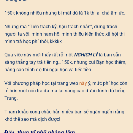
150k không nhiều nhưng bị mất dù là 1k thì ai chả ấm ức.
Nhưng mà “Tiên trách kỷ, hậu trách nhân”, đừng trách
người ta vội, mình ham hố, mình thiếu kiến thức xã hội thì
mình trả học phí thôi, kkkkk
Qua việc này mới thấy rất rõ một
NGHỊCH LÝ
là bạn sẵn
sàng thẳng tay trả tiền ng…150k, nhưng xui Bạn học thêm,
nâng cao trình độ thì ngại học và tiếc tiền.
Với phương pháp học tại trang web
này
ý, mức phí học còn
rẻ hơn một cốc trà đá mà lại nâng cao được trình độ tiếng
Trung.
Tham khảo xong chắc hẳn nhiều bạn sẽ ngán ngẩm rằng
khó thế sao mà dịch được!
Đấy,
thực tế phũ phàng lắm
…