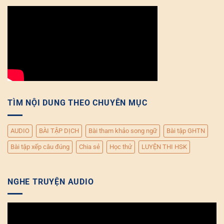
TÌM NỘI DUNG THEO CHUYÊN MỤC
AUDIO
BÀI TẬP DỊCH
Bài tham khảo song ngữ
Bài tập GHTN
Bài tập xếp câu đúng
Chia sẻ
Học thử
LUYỆN THI HSK
NGHE TRUYỆN AUDIO
Trình
chơi