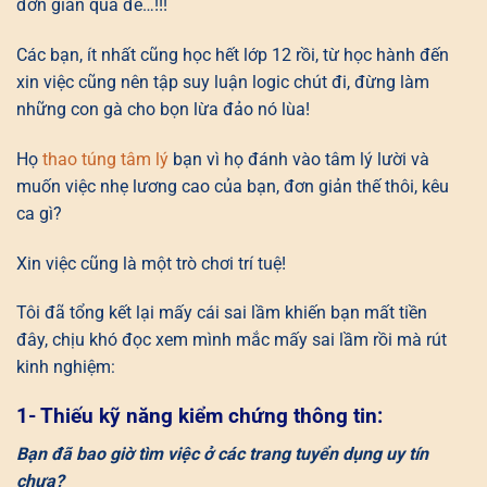
đơn giản quá đê…!!!
Các bạn, ít nhất cũng học hết lớp 12 rồi, từ học hành đến
xin việc cũng nên tập suy luận logic chút đi, đừng làm
những con gà cho bọn lừa đảo nó lùa!
Họ
thao túng tâm lý
bạn vì họ đánh vào tâm lý lười và
muốn việc nhẹ lương cao của bạn, đơn giản thế thôi, kêu
ca gì?
Xin việc cũng là một trò chơi trí tuệ!
Tôi đã tổng kết lại mấy cái sai lầm khiến bạn mất tiền
đây, chịu khó đọc xem mình mắc mấy sai lầm rồi mà rút
kinh nghiệm:
1- Thiếu kỹ năng kiểm chứng thông tin:
Bạn đã bao giờ tìm việc ở các trang tuyển dụng uy tín
chưa?