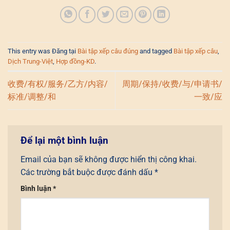
This entry was Đăng tại
Bài tập xếp câu đúng
and tagged
Bài tập xếp câu
,
Dịch Trung-Việt
,
Hợp đồng-KD
.
收费/有权/服务/乙方/内容/
周期/保持/收费/与/申请书/
标准/调整/和
一致/应
Để lại một bình luận
Email của bạn sẽ không được hiển thị công khai.
Các trường bắt buộc được đánh dấu
*
Bình luận
*