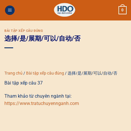
Skip
0
to
content
BÀI TẬP XẾP CÂU ĐÚNG
选择/是/展期/可以/自动/否
Trang chủ
/
Bài tập xếp câu đúng
/
选择/是/展期/可以/自动/否
Bài tập xếp câu 37
Tham khảo từ chuyên ngành tại:
https://www.tratuchuyennganh.com