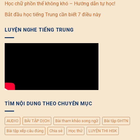
Học chữ phồn thể không khó – Hướng dẫn tự học!
Bắt đầu học tiếng Trung cần biết 7 điều này
LUYỆN NGHE TIẾNG TRUNG
TÌM NỘI DUNG THEO CHUYÊN MỤC
AUDIO
BÀI TẬP DỊCH
Bài tham khảo song ngữ
Bài tập GHTN
Bài tập xếp câu đúng
Chia sẻ
Học thử
LUYỆN THI HSK