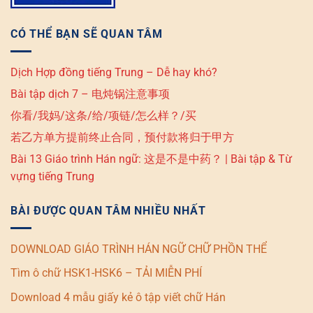
CÓ THỂ BẠN SẼ QUAN TÂM
Dịch Hợp đồng tiếng Trung – Dễ hay khó?
Bài tập dịch 7 – 电炖锅注意事项
你看/我妈/这条/给/项链/怎么样？/买
若乙方单方提前终止合同，预付款将归于甲方
Bài 13 Giáo trình Hán ngữ: 这是不是中药？ | Bài tập & Từ
vựng tiếng Trung
BÀI ĐƯỢC QUAN TÂM NHIỀU NHẤT
DOWNLOAD GIÁO TRÌNH HÁN NGỮ CHỮ PHỒN THỂ
Tìm ô chữ HSK1-HSK6 – TẢI MIỄN PHÍ
Download 4 mẫu giấy kẻ ô tập viết chữ Hán