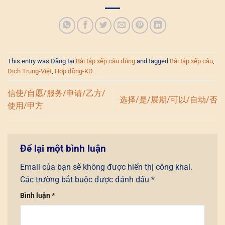
This entry was Đăng tại
Bài tập xếp câu đúng
and tagged
Bài tập xếp câu
,
Dịch Trung-Việt
,
Hợp đồng-KD
.
信使/自愿/服务/申请/乙方/
选择/是/展期/可以/自动/否
使用/甲方
Để lại một bình luận
Email của bạn sẽ không được hiển thị công khai.
Các trường bắt buộc được đánh dấu
*
Bình luận
*