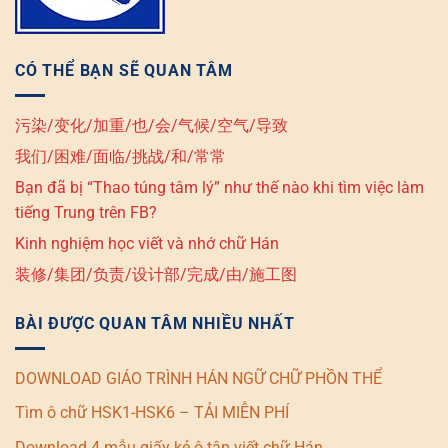
CÓ THỂ BẠN SẼ QUAN TÂM
污染/变化/加重/也/会/气候/空气/导致
我们/困难/面临/挑战/和/常常
Bạn đã bị “Thao túng tâm lý” như thế nào khi tìm việc làm
tiếng Trung trên FB?
Kinh nghiệm học viết và nhớ chữ Hán
装修/集团/负责/设计部/完成/由/施工图
BÀI ĐƯỢC QUAN TÂM NHIỀU NHẤT
DOWNLOAD GIÁO TRÌNH HÁN NGỮ CHỮ PHỒN THỂ
Tìm ô chữ HSK1-HSK6 – TẢI MIỄN PHÍ
Download 4 mẫu giấy kẻ ô tập viết chữ Hán