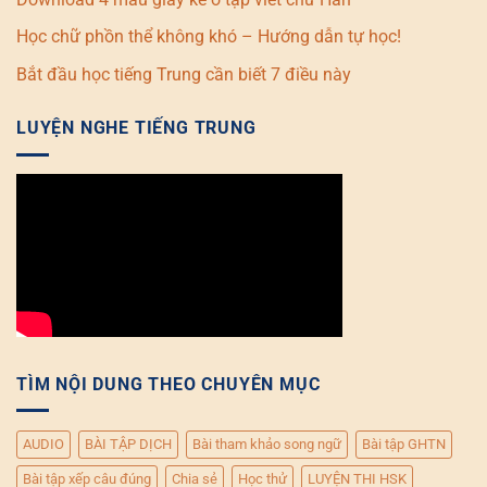
Học chữ phồn thể không khó – Hướng dẫn tự học!
Bắt đầu học tiếng Trung cần biết 7 điều này
LUYỆN NGHE TIẾNG TRUNG
TÌM NỘI DUNG THEO CHUYÊN MỤC
AUDIO
BÀI TẬP DỊCH
Bài tham khảo song ngữ
Bài tập GHTN
Bài tập xếp câu đúng
Chia sẻ
Học thử
LUYỆN THI HSK