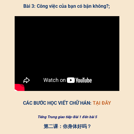
Bài 3: Công việc của bạn có bận không?;
CÁC BƯỚC HỌC VIẾT CHỮ HÁN:
TẠI ĐÂY
Tiếng Trung giao tiếp-Bài 1 đến bài 5
第二课：你身体好吗？