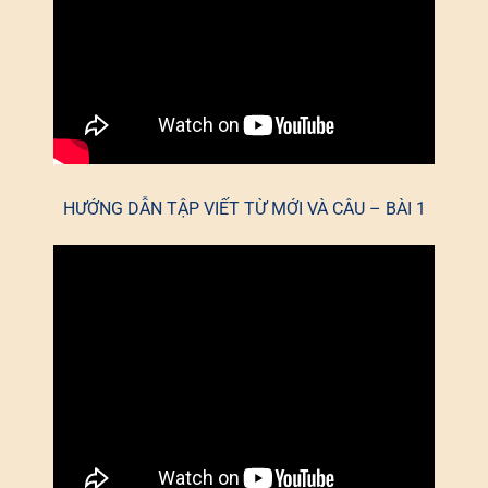
HƯỚNG DẪN TẬP VIẾT TỪ MỚI VÀ CÂU – BÀI 1