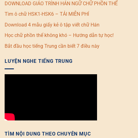
DOWNLOAD GIÁO TRÌNH HÁN NGỮ CHỮ PHỒN THỂ
Tìm ô chữ HSK1-HSK6 – TẢI MIỄN PHÍ
Download 4 mẫu giấy kẻ ô tập viết chữ Hán
Học chữ phồn thể không khó – Hướng dẫn tự học!
Bắt đầu học tiếng Trung cần biết 7 điều này
LUYỆN NGHE TIẾNG TRUNG
TÌM NỘI DUNG THEO CHUYÊN MỤC