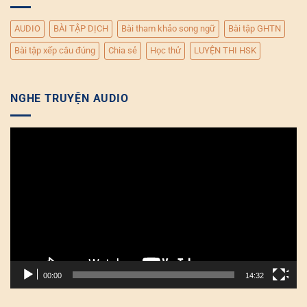
AUDIO
BÀI TẬP DỊCH
Bài tham khảo song ngữ
Bài tập GHTN
Bài tập xếp câu đúng
Chia sẻ
Học thử
LUYỆN THI HSK
NGHE TRUYỆN AUDIO
Trình
chơi
Video
00:00
14:32