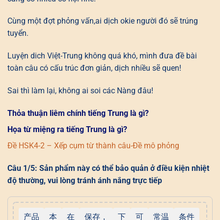
Cùng một đợt phỏng vấn,ai dịch okie người đó sẽ trúng
tuyển.
Luyện dich Việt-Trung không quá khó, mình đưa đề bài
toàn câu có cấu trúc đơn giản, dịch nhiều sẽ quen!
Sai thì làm lại, không ai soi các Nàng đâu!
Thỏa thuận liêm chính tiếng Trung là gì?
Họa từ miệng ra tiếng Trung là gì?
Đề HSK4-2 – Xếp cụm từ thành câu-Đề mô phỏng
Câu 1/5: Sản phẩm này có thể bảo quản ở điều kiện nhiệt
độ thường, vui lòng tránh ánh nắng trực tiếp
产品
本
在
保存，
下
可
常温
条件