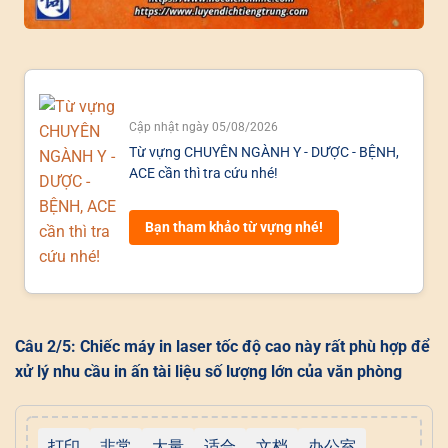
Cập nhật ngày 05/08/2026
Từ vựng CHUYÊN NGÀNH Y - DƯỢC - BỆNH,
ACE cần thì tra cứu nhé!
Bạn tham khảo từ vựng nhé!
Câu 2/5: Chiếc máy in laser tốc độ cao này rất phù hợp để
xử lý nhu cầu in ấn tài liệu số lượng lớn của văn phòng
打印
非常
大量
适合
文档
办公室