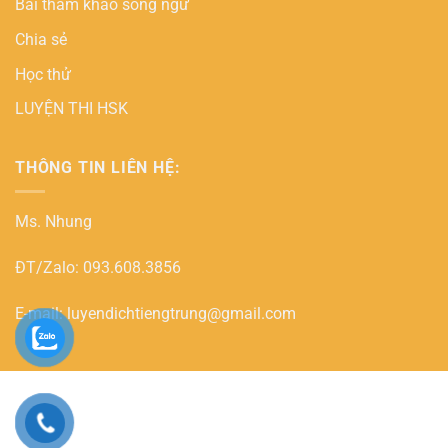
Bài tham khảo song ngữ
Chia sẻ
Học thử
LUYỆN THI HSK
THÔNG TIN LIÊN HỆ:
Ms. Nhung
ĐT/Zalo: 093.608.3856
E-mail: luyendichtiengtrung@gmail.com
PayPal
Copyright 2026 ©
HOC DICH ONLINE