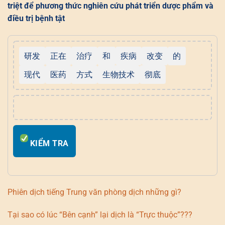
triệt để phương thức nghiên cứu phát triển dược phẩm và
điều trị bệnh tật
研发
正在
治疗
和
疾病
改变
的
现代
医药
方式
生物技术
彻底
KIỂM TRA
Phiên dịch tiếng Trung văn phòng dịch những gì?
Tại sao có lúc “Bên cạnh” lại dịch là “Trực thuộc”???