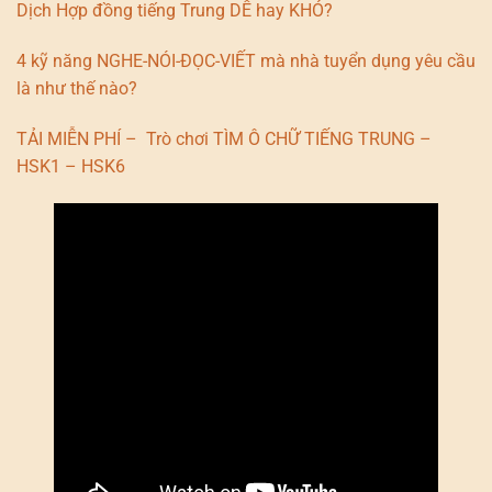
Dịch Hợp đồng tiếng Trung DỄ hay KHÓ?
4 kỹ năng NGHE-NÓI-ĐỌC-VIẾT mà nhà tuyển dụng yêu cầu
là như thế nào?
TẢI MIỄN PHÍ – Trò chơi TÌM Ô CHỮ TIẾNG TRUNG –
HSK1 – HSK6