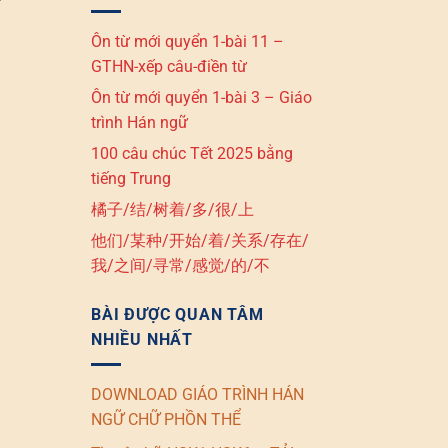
Ôn từ mới quyển 1-bài 11 –
GTHN-xếp câu-điền từ
Ôn từ mới quyển 1-bài 3 – Giáo
trình Hán ngữ
100 câu chúc Tết 2025 bằng
tiếng Trung
橘子/结/树着/多/很/上
他们/某种/开始/着/关系/存在/
我/之间/寻常/感觉/的/不
BÀI ĐƯỢC QUAN TÂM
NHIỀU NHẤT
DOWNLOAD GIÁO TRÌNH HÁN
NGỮ CHỮ PHỒN THỂ