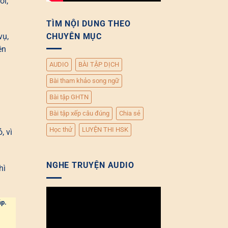
ổi,
TÌM NỘI DUNG THEO
CHUYÊN MỤC
vụ,
ên
AUDIO
BÀI TẬP DỊCH
Bài tham khảo song ngữ
Bài tập GHTN
Bài tập xếp câu đúng
Chia sẻ
Học thử
LUYỆN THI HSK
, vì
NGHE TRUYỆN AUDIO
hì
Trình
áp.
chơi
Video