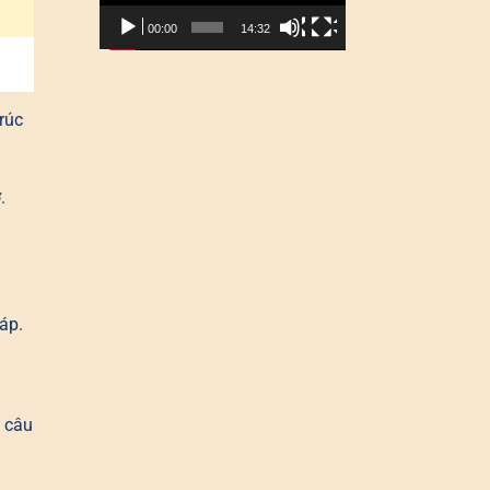
00:00
14:32
rúc
.
áp.
.
c câu