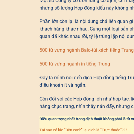
Một số Công ty có đơn hàng cố định, chỉ tha
nhưng số lượng Hợp đồng kiểu này không nh
Phần lớn còn lại là nội dung chả liên quan 
khách hàng khác nhau, Cùng một loại sản ph
quan đã khác nhau rồi, tỷ lệ trùng lặp nội du
500 từ vựng ngành Balo-túi xách tiếng Trung
500 từ vựng ngành in tiếng Trung
Đây là mình nói đến dịch Hợp đồng tiếng Tru
điều khoản ít và ngắn.
Còn đối với các Hợp đồng lớn như hợp tác, liê
hàng chục trang, nhìn thấy nản đấy, nhưng cứ 
Điều quan trọng nhất trong dịch thuật không phải là từ
Tại sao có lúc “Bên cạnh” lại dịch là “Trực thuộc”???