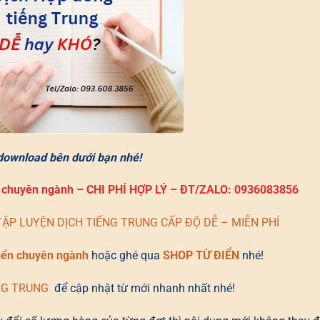
 download bên dưới bạn nhé!
c chuyên ngành – CHI PHÍ HỢP LÝ – ĐT/ZALO: 0936083856
I TẬP LUYỆN DỊCH TIẾNG TRUNG CẤP ĐỘ DỄ – MIỄN PHÍ
iển chuyên ngành
hoặc ghé qua
SHOP TỪ ĐIỂN
nhé!
NG TRUNG
để cập nhật từ mới nhanh nhất nhé!