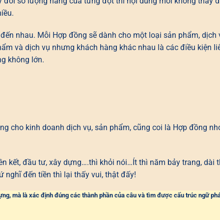
y đổi số lượng hàng của từng đợt thì nội dung mới không thay đ
iều.
gì đến nhau. Mỗi Hợp đồng sẽ dành cho một loại sản phẩm, dịch 
ẩm và dịch vụ nhưng khách hàng khác nhau là các điều kiện li
ng không lớn.
ng cho kinh doanh dịch vụ, sản phẩm, cũng coi là Hợp đồng nhỏ
n kết, đầu tư, xây dựng….thì khỏi nói…Ít thì năm bảy trang, dài t
nghĩ đến tiền thì lại thấy vui, thật đấy!
 vựng, mà là xác định đúng các thành phần của câu và tìm được cấu trúc ngữ ph