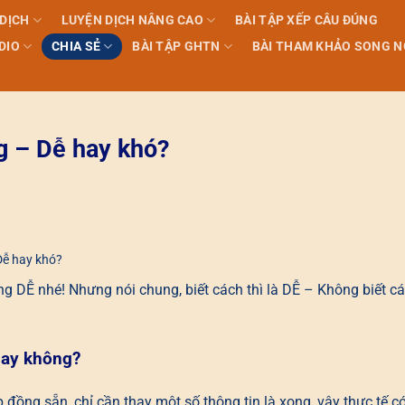
 DỊCH
LUYỆN DỊCH NÂNG CAO
BÀI TẬP XẾP CÂU ĐÚNG
DIO
CHIA SẺ
BÀI TẬP GHTN
BÀI THAM KHẢO SONG 
g – Dễ hay khó?
Dễ hay khó?
ng DỄ nhé! Nhưng nói chung, biết cách thì là DỄ – Không biết c
hay không?
đồng sẵn, chỉ cần thay một số thông tin là xong, vậy thực tế c