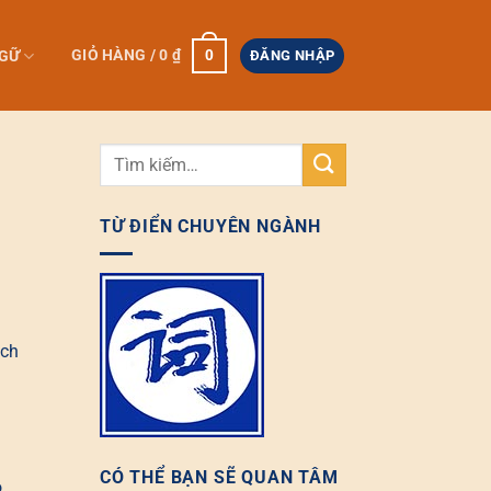
0
GIỎ HÀNG /
0
₫
NGỮ
ĐĂNG NHẬP
TỪ ĐIỂN CHUYÊN NGÀNH
ách
CÓ THỂ BẠN SẼ QUAN TÂM
ó