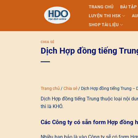
Skip
TRANG CHỦ
BÀI TẬP
to
LUYỆN THI HSK
AU
content
SHOP TÀI LIỆU
CHIA SẺ
Dịch Hợp đồng tiếng Trun
Trang chủ
/
Chia sẻ
/
Dịch Hợp đồng tiếng Trung – 
Dịch Hợp đồng tiếng Trung thuộc loại nội du
thì là KHÓ.
Các Công ty có sẵn form Hợp đồng 
Nhiều bạn bảo là vào Công ty sẽ có form Hợp 