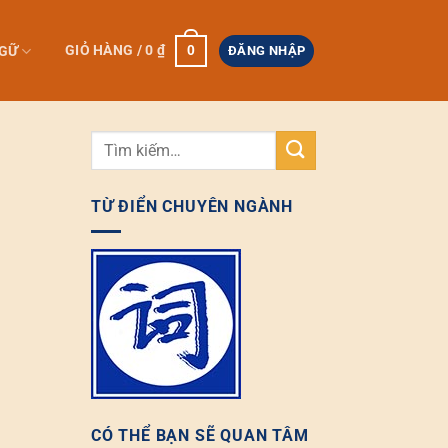
0
GIỎ HÀNG /
0
₫
NGỮ
ĐĂNG NHẬP
TỪ ĐIỂN CHUYÊN NGÀNH
CÓ THỂ BẠN SẼ QUAN TÂM