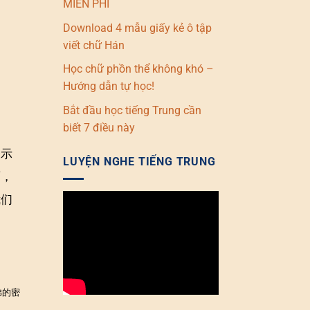
MIỄN PHÍ
Download 4 mẫu giấy kẻ ô tập
viết chữ Hán
Học chữ phồn thể không khó –
Hướng dẫn tự học!
Bắt đầu học tiếng Trung cần
biết 7 điều này
表示
LUYỆN NGHE TIẾNG TRUNG
面，
我们
弟的密