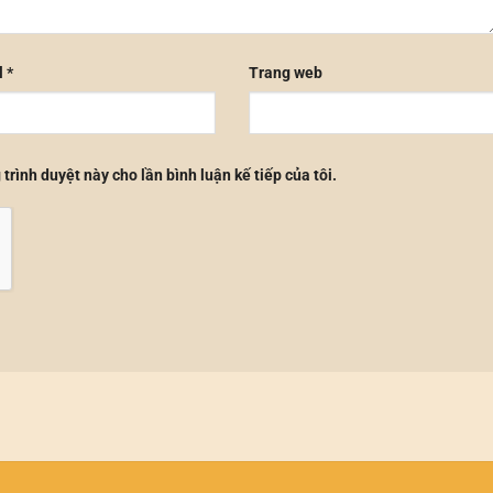
l
*
Trang web
 trình duyệt này cho lần bình luận kế tiếp của tôi.