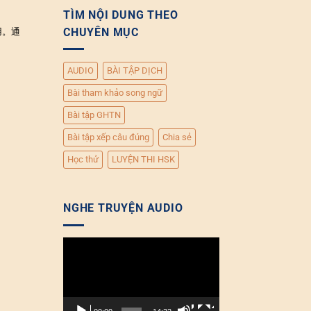
TÌM NỘI DUNG THEO
CHUYÊN MỤC
用。通
AUDIO
BÀI TẬP DỊCH
Bài tham khảo song ngữ
Bài tập GHTN
Bài tập xếp câu đúng
Chia sẻ
Học thử
LUYỆN THI HSK
NGHE TRUYỆN AUDIO
Trình
chơi
Video