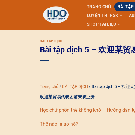
Skip
TRANG CHỦ
BÀI TẬP
to
LUYỆN THI HSK
AU
content
SHOP TÀI LIỆU
BÀI TẬP DỊCH
Bài tập dịch 5 – 
Trang chủ
/
BÀI TẬP DỊCH
/
Bài tập dịch 5 
欢迎某贸易代表团前来谈业务
Học chữ phồn thể không khó – Hướng dẫn t
Thế nào là ao hồ?