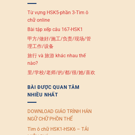
Từ vựng HSK5-phần 3-Tìm ô
chữ online
Bài tập xếp câu 167-HSK1
甲方/做好/施工/负责/现场/管
理工作/设备
旅行 và 旅游 khác nhau thế
nào?
里/学校/老师/的/都/很/她/喜欢
BÀI ĐƯỢC QUAN TÂM
NHIỀU NHẤT
DOWNLOAD GIÁO TRÌNH HÁN
NGỮ CHỮ PHỒN THỂ
Tìm ô chữ HSK1-HSK6 – TẢI