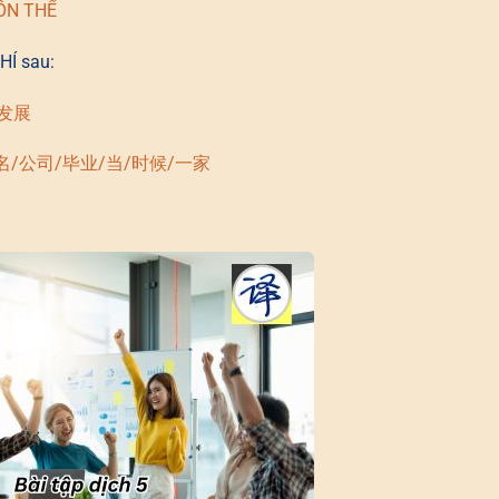
ỒN THỂ
HÍ sau:
/发展
名/公司/毕业/当/时候/一家