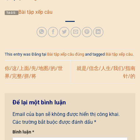
Bài tập xếp câu
TAGS:
This entry was Đăng tại
Bài tập xếp câu đúng
and tagged
Bài tập xếp câu
.
你/这/上面/先/地图/的/世
就是/信念/人生/我们/指南
界/完整/拼/将
针/的
Để lại một bình luận
Email của bạn sẽ không được hiển thị công khai.
Các trường bắt buộc được đánh dấu
*
Bình luận
*