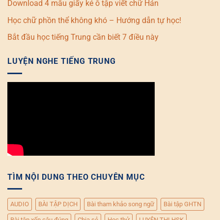
Download 4 mẫu giấy kẻ ô tập viết chữ Hán
Học chữ phồn thể không khó – Hướng dẫn tự học!
Bắt đầu học tiếng Trung cần biết 7 điều này
LUYỆN NGHE TIẾNG TRUNG
TÌM NỘI DUNG THEO CHUYÊN MỤC
AUDIO
BÀI TẬP DỊCH
Bài tham khảo song ngữ
Bài tập GHTN
Bài tập xếp câu đúng
Chia sẻ
Học thử
LUYỆN THI HSK