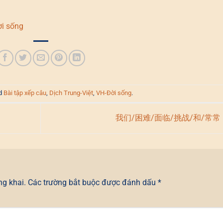
i sống
ed
Bài tập xếp câu
,
Dịch Trung-Việt
,
VH-Đời sống
.
我们/困难/面临/挑战/和/常常
ng khai.
Các trường bắt buộc được đánh dấu
*