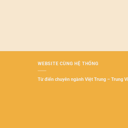
WEBSITE CÙNG HỆ THỐNG
Từ điển chuyên ngành
Việt Trung – Trung V