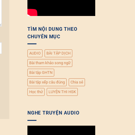
TÌM NỘI DUNG THEO
CHUYÊN MỤC
AUDIO
BÀI TẬP DỊCH
Bài tham khảo song ngữ
Bài tập GHTN
Bài tập xếp câu đúng
Chia sẻ
Học thử
LUYỆN THI HSK
NGHE TRUYỆN AUDIO
Trình