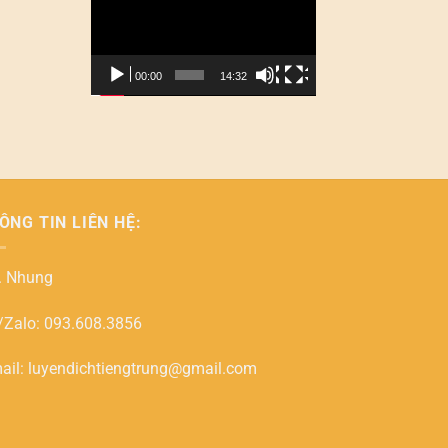
chơi
Video
00:00
14:32
ÔNG TIN LIÊN HỆ:
. Nhung
Zalo: 093.608.3856
ail: luyendichtiengtrung@gmail.com