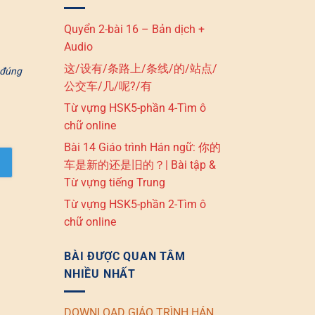
Quyển 2-bài 16 – Bản dịch +
Audio
这/设有/条路上/条线/的/站点/
 đúng
公交车/几/呢?/有
Từ vựng HSK5-phần 4-Tìm ô
chữ online
Bài 14 Giáo trình Hán ngữ: 你的
车是新的还是旧的？| Bài tập &
Từ vựng tiếng Trung
Từ vựng HSK5-phần 2-Tìm ô
chữ online
BÀI ĐƯỢC QUAN TÂM
NHIỀU NHẤT
DOWNLOAD GIÁO TRÌNH HÁN