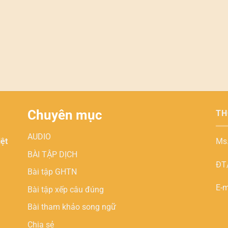
Chuyên mục
TH
AUDIO
iệt
Ms
BÀI TẬP DỊCH
ĐT/
Bài tập GHTN
E-m
Bài tập xếp câu đúng
Bài tham khảo song ngữ
Chia sẻ