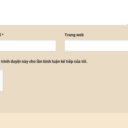
l
*
Trang web
 trình duyệt này cho lần bình luận kế tiếp của tôi.