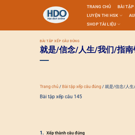
Skip
TRANG CHỦ
BÀI TẬP
to
LUYỆN THI HSK
AU
content
SHOP TÀI LIỆU
BÀI TẬP XẾP CÂU ĐÚNG
就是/信念/人生/我们/指南
Trang chủ
/
Bài tập xếp câu đúng
/
就是/信念/人生
Bài tập xếp câu 145
1.
Xếp thành câu đúng