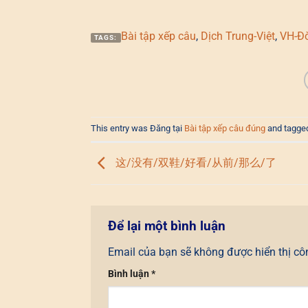
Bài tập xếp câu
,
Dịch Trung-Việt
,
VH-Đờ
TAGS:
This entry was Đăng tại
Bài tập xếp câu đúng
and tagg
这/没有/双鞋/好看/从前/那么/了
Để lại một bình luận
Email của bạn sẽ không được hiển thị cô
Bình luận
*