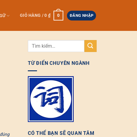
0
GIỎ HÀNG /
0
₫
NGỮ
ĐĂNG NHẬP
TỪ ĐIỂN CHUYÊN NGÀNH
CÓ THỂ BẠN SẼ QUAN TÂM
 đúng