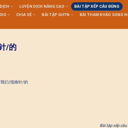
 DỊCH
LUYỆN DỊCH NÂNG CAO
BÀI TẬP XẾP CÂU ĐÚNG
DIO
CHIA SẺ
BÀI TẬP GHTN
BÀI THAM KHẢO SONG 
针/的
/我们/指南针/的
Bài tập xếp câu