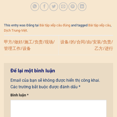
This entry was Đăng tại
Bài tập xếp câu đúng
and tagged
Bài tập xếp câu
,
Dịch Trung-Việt
.
甲方/做好/施工/负责/现场/
设备/的/合同/由/安装/负责/
管理工作/设备
乙方/进行
Để lại một bình luận
Email của bạn sẽ không được hiển thị công khai.
Các trường bắt buộc được đánh dấu
*
Bình luận
*