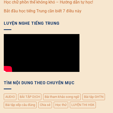
Học chữ phồn thể không khó – Hướng dẫn tự học!
Bắt đầu học tiếng Trung cần biết 7 điều này
LUYỆN NGHE TIẾNG TRUNG
TÌM NỘI DUNG THEO CHUYÊN MỤC
AUDIO
BÀI TẬP DỊCH
Bài tham khảo song ngữ
Bài tập GHTN
Bài tập xếp câu đúng
Chia sẻ
Học thử
LUYỆN THI HSK