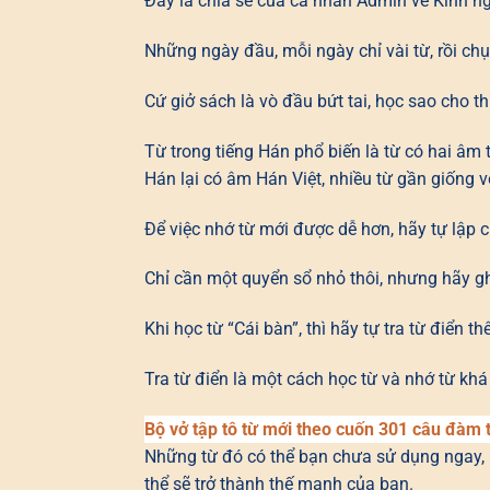
Đây là chia sẻ của cá nhân Admin về Kinh ng
Những ngày đầu, mỗi ngày chỉ vài từ, rồi chục 
Cứ giở sách là vò đầu bứt tai, học sao cho 
Từ trong tiếng Hán phổ biến là từ có hai âm t
Hán lại có âm Hán Việt, nhiều từ gần giống vớ
Để việc nhớ từ mới được dễ hơn, hãy tự lập 
Chỉ cần một quyển sổ nhỏ thôi, nhưng hãy gh
Khi học từ “Cái bàn”, thì hãy tự tra từ điển t
Tra từ điển là một cách học từ và nhớ từ khá 
Bộ vở tập tô từ mới theo cuốn 301 câu đàm 
Những từ đó có thể bạn chưa sử dụng ngay, 
thể sẽ trở thành thế mạnh của bạn.