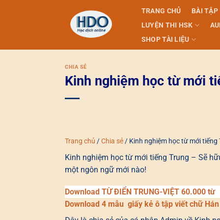
Skip
TRANG CHỦ
BÀI TẬP
to
LUYỆN THI HSK
AU
content
SHOP TÀI LIỆU
CHIA SẺ
Kinh nghiệm học từ mới t
Trang chủ
/
Chia sẻ
/
Kinh nghiệm học từ mới tiếng
Kinh nghiệm học từ mới tiếng Trung – Sẽ hữu
một ngôn ngữ mới nào!
Download TỪ ĐIỂN TRUNG-VIỆT 60.000 từ
Download 4 mẫu giấy kẻ ô tập viết chữ Hán