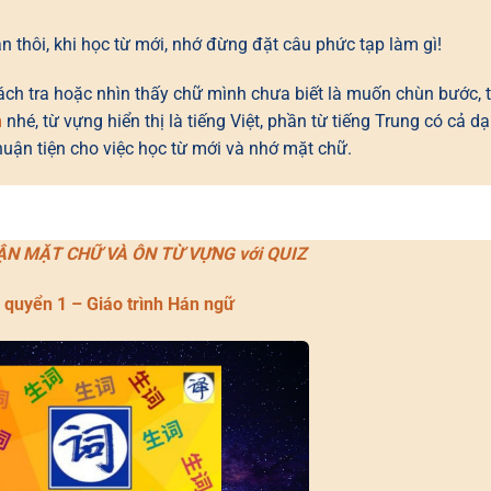
ản thôi, khi học từ mới, nhớ đừng đặt câu phức tạp làm gì!
cách tra hoặc nhìn thấy chữ mình chưa biết là muốn chùn bước, t
m
nhé, từ vựng hiển thị là tiếng Việt, phần từ tiếng Trung có cả d
huận tiện cho việc học từ mới và nhớ mặt chữ.
HẬN MẶT CHỮ VÀ ÔN TỪ VỰNG với QUIZ
– quyển 1 – Giáo trình Hán ngữ