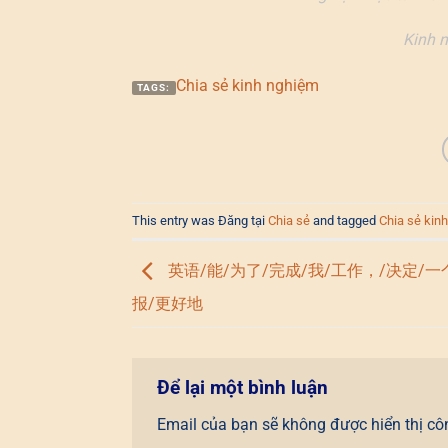
Kinh n
Chia sẻ kinh nghiệm
TAGS:
This entry was Đăng tại
Chia sẻ
and tagged
Chia sẻ kin
英语/能/为了/完成/我/工作，/决定/一
报/更好地
Để lại một bình luận
Email của bạn sẽ không được hiển thị cô