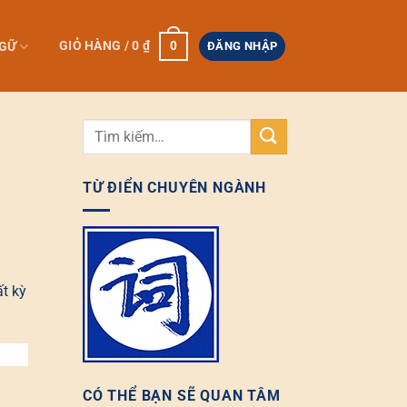
0
GIỎ HÀNG /
0
₫
NGỮ
ĐĂNG NHẬP
TỪ ĐIỂN CHUYÊN NGÀNH
ất kỳ
CÓ THỂ BẠN SẼ QUAN TÂM