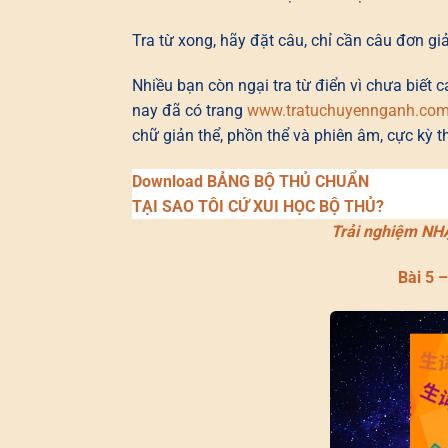
Tra từ xong, hãy đặt câu, chỉ cần câu đơn gi
Nhiều bạn còn ngại tra từ điển vì chưa biết 
nay đã có trang
www.tratuchuyennganh.co
chữ giản thể, phồn thể và phiên âm, cực kỳ t
Download BẢNG BỘ THỦ CHUẨN
TẠI SAO TÔI CỨ XUI HỌC BỘ THỦ?
T
rải nghiệm N
Bài 5 