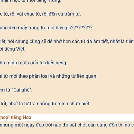
hiệm học từ mới tiếng Trung.
từ, rồi vài chục từ, rồi đến cả trăm từ.
thuộc đến mấy trang từ mới bây giờ?????????
iết, nói chung cũng sẽ dễ nhớ hơn các từ đa âm tiết, nhất là tiế
i tiếng Việt.
cho mình một cuốn từ điển riêng.
i từ mới theo phân loại và những từ liên quan.
hêm từ “Cái ghế”.
tốt, nhất là tự tra những từ mình chưa biết.
thoại tiếng Hoa
nhưng một ngày đẹp trời nào đó bất chợt cần dùng đến thì nó 