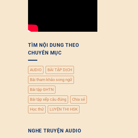
TÌM NỘI DUNG THEO
CHUYÊN MỤC
AUDIO
BÀI TẬP DỊCH
Bài tham khảo song ngữ
Bài tập GHTN
Bài tập xếp câu đúng
Chia sẻ
Học thử
LUYỆN THI HSK
NGHE TRUYỆN AUDIO