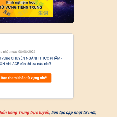
p nhật ngày 08/08/2026
ừ vựng CHUYÊN NGÀNH THỰC PHẨM -
N ĂN, ACE cần thì tra cứu nhé!
Bạn tham khảo từ vựng nhé!
iển tiếng Trung trực tuyến
, liên tục cập nhật từ mới,