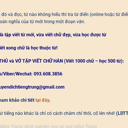
ó và đọc, từ nào không hiểu thì tra từ điển (online hoặc từ điể
oán nghĩa của từ mới trong một đoạn văn.
à tập viết từ mới, vừa viết chữ đẹp, vừa học được từ
iết xong chữ là học thuộc từ!
THỦ và VỞ TẬP VIẾT CHỮ HÁN
(Viết 1000 chữ – học 500 từ):
o/Viber/Wechat: 093.608.3856
luyendichtiengtrung@gmail.com
ham khảo chi tiết
tại đây
.
 tiếng nào khác là chỉ có cách chăm chỉ thôi, cố lên nhé!
(LDTT
tiếng Trung; Kinh nghiệm học từ mới tiếng Trung