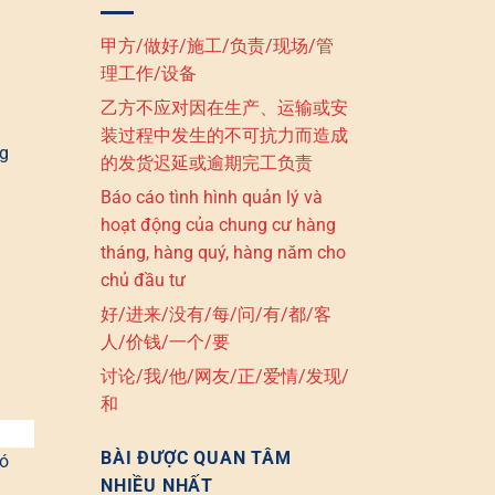
甲方/做好/施工/负责/现场/管
理工作/设备
乙方不应对因在生产、运输或安
装过程中发生的不可抗力而造成
ng
的发货迟延或逾期完工负责
Báo cáo tình hình quản lý và
hoạt động của chung cư hàng
tháng, hàng quý, hàng năm cho
chủ đầu tư
好/进来/没有/每/问/有/都/客
人/价钱/一个/要
讨论/我/他/网友/正/爱情/发现/
和
BÀI ĐƯỢC QUAN TÂM
có
NHIỀU NHẤT