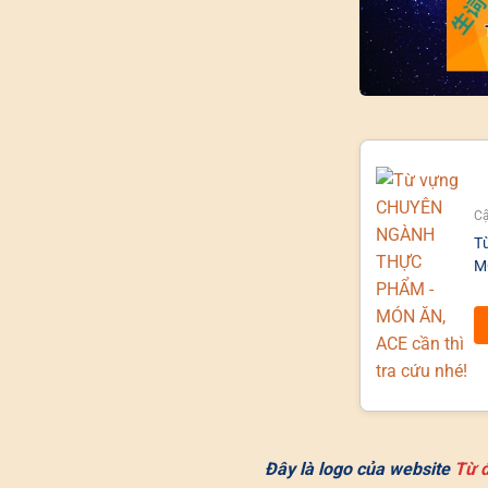
Cậ
T
MÓ
Đây là logo của website
Từ đ