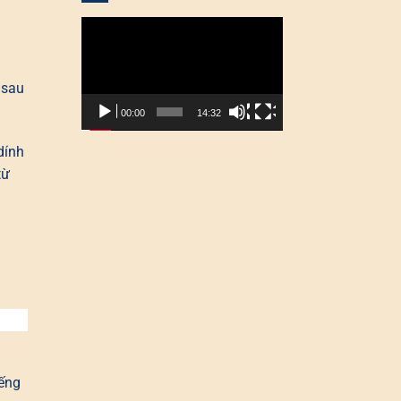
Trình
chơi
Video
 sau
00:00
14:32
dính
từ
iếng