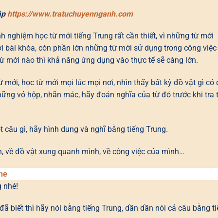
ập
https://www.tratuchuyennganh.com
 nghiệm học từ mới tiếng Trung rất cần thiết, vì những từ mới
với bài khóa, còn phần lớn những từ mới sử dụng trong công việc
từ mới nào thì khả năng ứng dụng vào thực tế sẽ càng lớn.
ừ mới, học từ mới mọi lúc mọi nơi, nhìn thấy bất kỳ đồ vật gì có 
hững vỏ hộp, nhãn mác, hãy đoán nghĩa của từ đó trước khi tra 
t câu gì, hãy hình dung và nghĩ bằng tiếng Trung.
, về đồ vật xung quanh mình, về công việc của mình…
ghe
 nhé!
đã biết thì hãy nói bằng tiếng Trung, dần dần nói cả câu bằng t