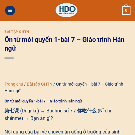
Skip
0
to
content
BÀI TẬP GHTN
Ôn từ mới quyển 1-bài 7 – Giáo trình Hán
ngữ
Trang chủ
/
Bài tập GHTN
/
Ôn từ mới quyển 1-bài 7 – Giáo trình
Hán ngữ
Ôn từ mới quyển 1-bài 7 – Giáo trình Hán ngữ
第七课
(Dì qī kè) → Bài học số 7 /
你吃什么
(Nǐ chī
shénme) → Bạn ăn gì?
Nội dung của bài về chuyện ăn uống ở trường của sinh