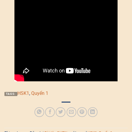
HSK1
,
Quyển 1
TAGS: