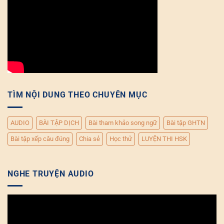
TÌM NỘI DUNG THEO CHUYÊN MỤC
AUDIO
BÀI TẬP DỊCH
Bài tham khảo song ngữ
Bài tập GHTN
Bài tập xếp câu đúng
Chia sẻ
Học thử
LUYỆN THI HSK
NGHE TRUYỆN AUDIO
Trình
chơi