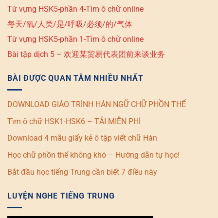
Từ vựng HSK5-phần 4-Tìm ô chữ online
每天/氧/人类/是/呼吸/必须/的/气体
Từ vựng HSK5-phần 1-Tìm ô chữ online
Bài tập dịch 5 – 欢迎某贸易代表团前来谈业务
BÀI ĐƯỢC QUAN TÂM NHIỀU NHẤT
DOWNLOAD GIÁO TRÌNH HÁN NGỮ CHỮ PHỒN THỂ
Tìm ô chữ HSK1-HSK6 – TẢI MIỄN PHÍ
Download 4 mẫu giấy kẻ ô tập viết chữ Hán
Học chữ phồn thể không khó – Hướng dẫn tự học!
Bắt đầu học tiếng Trung cần biết 7 điều này
LUYỆN NGHE TIẾNG TRUNG