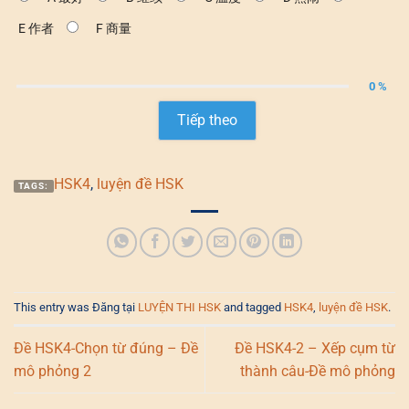
E 作者
F 商量
0 %
Tiếp theo
HSK4
,
luyện đề HSK
TAGS:
This entry was Đăng tại
LUYỆN THI HSK
and tagged
HSK4
,
luyện đề HSK
.
Đề HSK4-Chọn từ đúng – Đề
Đề HSK4-2 – Xếp cụm từ
mô phỏng 2
thành câu-Đề mô phỏng