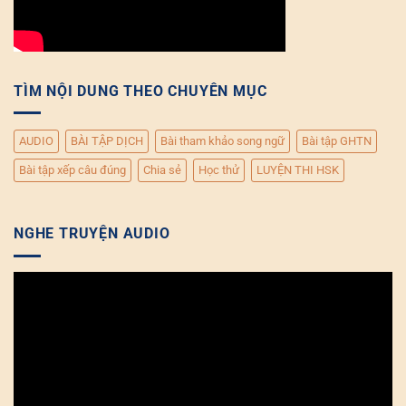
TÌM NỘI DUNG THEO CHUYÊN MỤC
AUDIO
BÀI TẬP DỊCH
Bài tham khảo song ngữ
Bài tập GHTN
Bài tập xếp câu đúng
Chia sẻ
Học thử
LUYỆN THI HSK
NGHE TRUYỆN AUDIO
Trình
chơi
Video