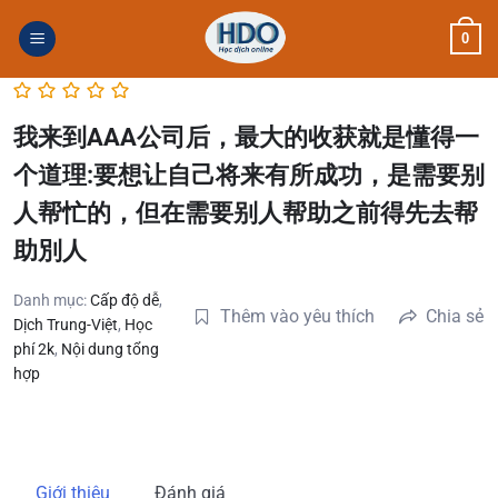
Skip
0
to
content
我来到AAA公司后，最大的收获就是懂得一
个道理:要想让自己将来有所成功，是需要别
人帮忙的，但在需要别人帮助之前得先去帮
助別人
Danh mục:
Cấp độ dễ
,
Thêm vào yêu thích
Chia sẻ
Dịch Trung-Việt
,
Học
phí 2k
,
Nội dung tổng
hợp
Giới thiệu
Đánh giá