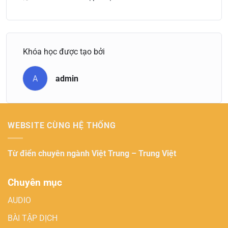
Khóa học được tạo bởi
A
admin
WEBSITE CÙNG HỆ THỐNG
Từ điển chuyên ngành
Việt Trung – Trung Việt
Chuyên mục
AUDIO
BÀI TẬP DỊCH