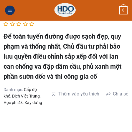
Skip
0
to
content
Để toàn tuyến đường được sạch đẹp, quy
phạm và thống nhất, Chủ đầu tư phải bảo
lưu quyền điều chỉnh sắp xếp đối với lan
can chống va đập dầm cầu, phủ xanh một
phần sườn dốc và thi công gia cố
Danh mục:
Cấp độ
Thêm vào yêu thích
Chia sẻ
khó
,
Dịch Việt-Trung
,
Học phí 4k
,
Xây dựng