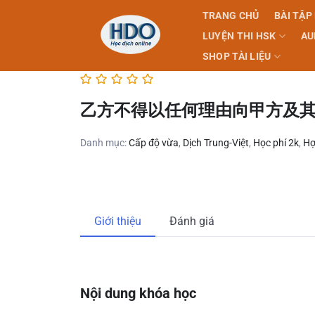
Skip
TRANG CHỦ
BÀI TẬP
to
LUYỆN THI HSK
AU
content
SHOP TÀI LIỆU
乙方不得以任何理由向甲方及
Danh mục:
Cấp độ vừa
,
Dịch Trung-Việt
,
Học phí 2k
,
Hợ
Giới thiệu
Đánh giá
Nội dung khóa học