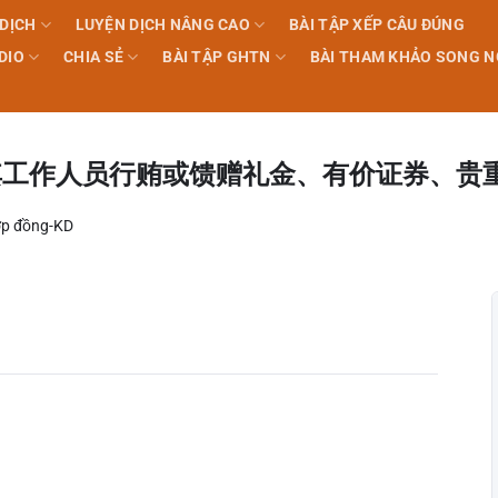
 DỊCH
LUYỆN DỊCH NÂNG CAO
BÀI TẬP XẾP CÂU ĐÚNG
DIO
CHIA SẺ
BÀI TẬP GHTN
BÀI THAM KHẢO SONG 
其工作人员行贿或馈赠礼金、有价证券、贵
p đồng-KD