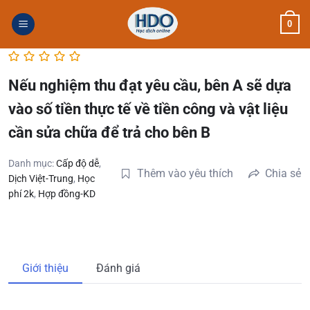
Skip
0
to
content
Nếu nghiệm thu đạt yêu cầu, bên A sẽ dựa
vào số tiền thực tế về tiền công và vật liệu
cần sửa chữa để trả cho bên B
Danh mục:
Cấp độ dễ
,
Thêm vào yêu thích
Chia sẻ
Dịch Việt-Trung
,
Học
phí 2k
,
Hợp đồng-KD
Giới thiệu
Đánh giá