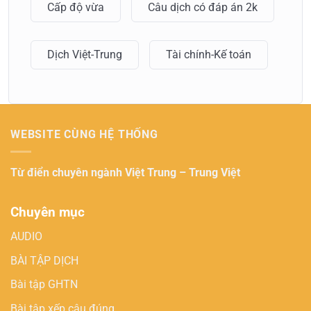
Cấp độ vừa
Câu dịch có đáp án 2k
Dịch Việt-Trung
Tài chính-Kế toán
WEBSITE CÙNG HỆ THỐNG
Từ điển chuyên ngành
Việt Trung – Trung Việt
Chuyên mục
AUDIO
BÀI TẬP DỊCH
Bài tập GHTN
Bài tập xếp câu đúng