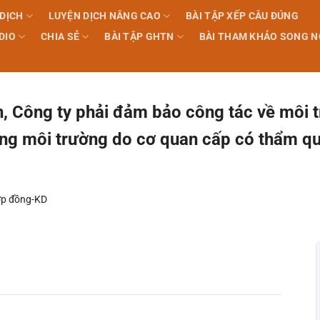
 DỊCH
LUYỆN DỊCH NÂNG CAO
BÀI TẬP XẾP CÂU ĐÚNG
DIO
CHIA SẺ
BÀI TẬP GHTN
BÀI THAM KHẢO SONG 
án, Công ty phải đảm bảo công tác về môi 
ộng môi trường do cơ quan cấp có thẩm q
p đồng-KD