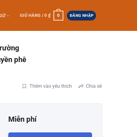
0
GIỎ HÀNG /
0
₫
NGỮ
ĐĂNG NHẬP
trường
uyền phê
Thêm vào yêu thích
Chia sẻ
Miễn phí