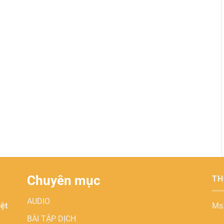
Chuyên mục
TH
AUDIO
iệt
Ms
BÀI TẬP DỊCH