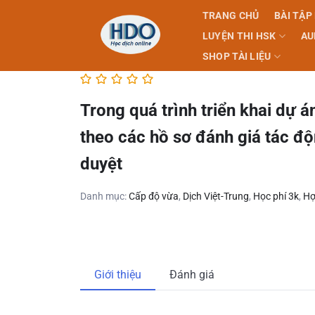
Skip
TRANG CHỦ
BÀI TẬP
to
LUYỆN THI HSK
AU
content
SHOP TÀI LIỆU
Trong quá trình triển khai dự 
theo các hồ sơ đánh giá tác đ
duyệt
Danh mục:
Cấp độ vừa
,
Dịch Việt-Trung
,
Học phí 3k
,
Hợ
Giới thiệu
Đánh giá