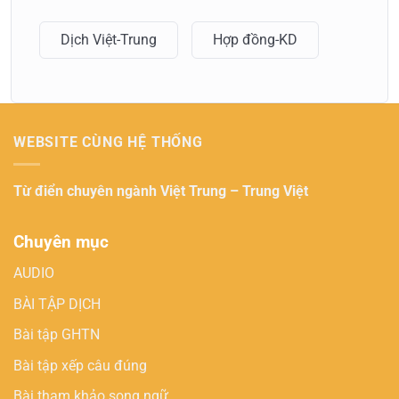
Dịch Việt-Trung
Hợp đồng-KD
WEBSITE CÙNG HỆ THỐNG
Từ điển chuyên ngành
Việt Trung – Trung Việt
Chuyên mục
AUDIO
BÀI TẬP DỊCH
Bài tập GHTN
Bài tập xếp câu đúng
Bài tham khảo song ngữ